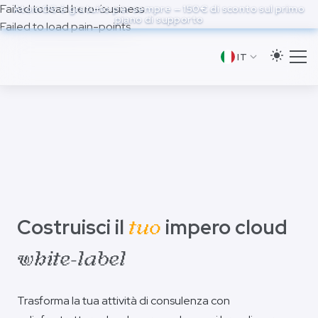
to
Failed to load hero-business
AtomOS è gratuito per sempre — 150€ di sconto sul primo
piano di supporto
main
Failed to load pain-points
content
IT
Costruisci il
impero cloud
tuo
white-label
Trasforma la tua attività di consulenza con