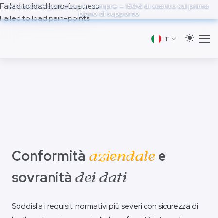
to
Failed to load hero-business
AtomOS è gratuito per sempre — 150€ di sconto sul primo
piano di supporto
main
Failed to load pain-points
content
IT
Conformità
e
aziendale
sovranità
dei dati
Soddisfa i requisiti normativi più severi con sicurezza di