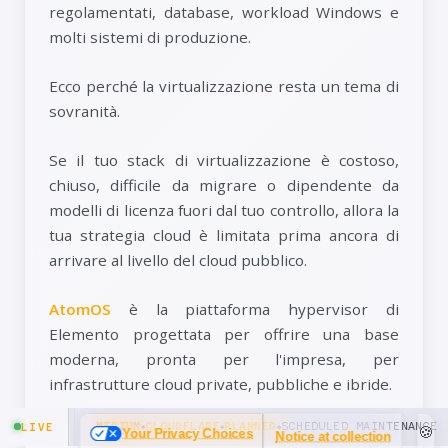
regolamentati, database, workload Windows e
molti sistemi di produzione.
Ecco perché la virtualizzazione resta un tema di
sovranità.
Se il tuo stack di virtualizzazione è costoso,
chiuso, difficile da migrare o dipendente da
modelli di licenza fuori dal tuo controllo, allora la
tua strategia cloud è limitata prima ancora di
arrivare al livello del cloud pubblico.
AtomOS
è la piattaforma hypervisor di
Elemento progettata per offrire una base
moderna, pronta per l'impresa, per
infrastrutture cloud private, pubbliche e ibride.
Può aiutare le organizzazioni che vogliono:
🍪
Your Privacy Choices
Notice at collection