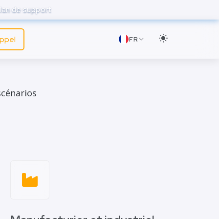
lan de support
appel
FR
scénarios