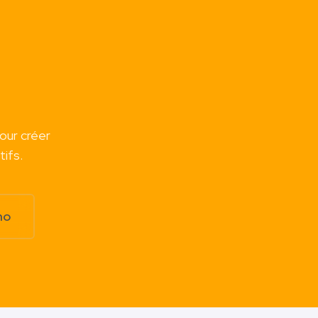
pour créer
ifs.
mo