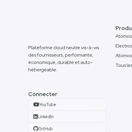
Produ
Atomos
Electro
Plateforme cloud neutre vis-à-vis
des fournisseurs, performante,
Atomos
économique, durable et auto-
Tous le
hébergeable.
Connecter
YouTube
LinkedIn
GitHub