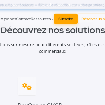
atuit pour toujours — 150 € de réduction sur votre premier p
e
À propos
Contact
Ressources
S'inscrire
Réserver un 
▼
Découvrez nos solutions
tions sur mesure pour différents secteurs, rôles et 
commerciaux