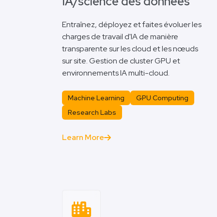
IA/science des données
Entraînez, déployez et faites évoluer les
charges de travail d'IA de manière
transparente sur les cloud et les nœuds
sur site. Gestion de cluster GPU et
environnements IA multi-cloud.
Machine Learning
GPU Computing
Research Labs
Learn More