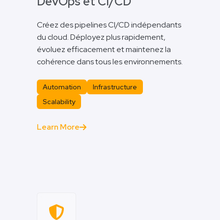
DevOps et CI/CD
Créez des pipelines CI/CD indépendants
du cloud. Déployez plus rapidement,
évoluez efficacement et maintenez la
cohérence dans tous les environnements.
Automation
Infrastructure
Scalability
Learn More