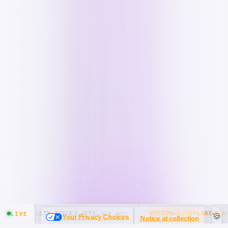
🍪
Your Privacy Choices
Notice at collection