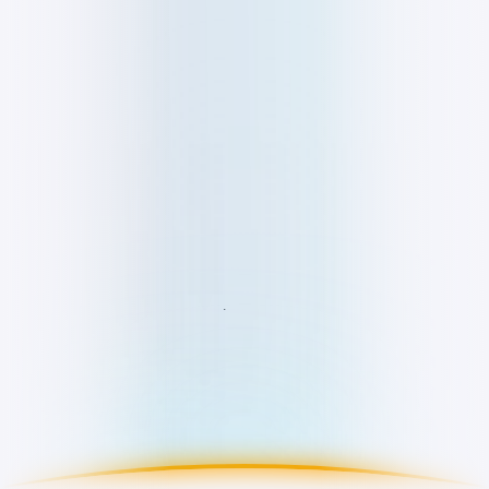
🍪
Your Privacy Choices
Notice at collection