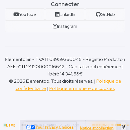
Connecter
YouTube
LinkedIn
GitHub
Instagram
Elemento Srl - TVA IT03959360045 - Registro Produttori
AEE n° IT24120000016642 - Capital social entièrement
libéré 14.341,58€
© 2026 Elementoo. Tous droits réservés. |
Politique de
confidentialité
|
Politique en matière de cookies
🍪
Your Privacy Choices
Notice at collection