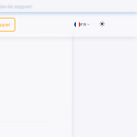
lan de support
appel
FR