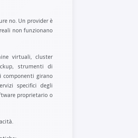
ure no. Un provider è
reali non funzionano
e virtuali, cluster
backup, strumenti di
ti componenti girano
vizi specifici degli
oftware proprietario o
acità.