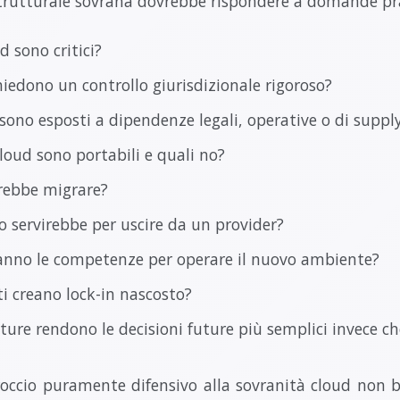
strutturale sovrana dovrebbe rispondere a domande pr
 sono critici?
hiedono un controllo giurisdizionale rigoroso?
sono esposti a dipendenze legali, operative o di suppl
cloud sono portabili e quali no?
rebbe migrare?
servirebbe per uscire da un provider?
anno le competenze per operare il nuovo ambiente?
ti creano lock-in nascosto?
ture rendono le decisioni future più semplici invece che 
occio puramente difensivo alla sovranità cloud non b