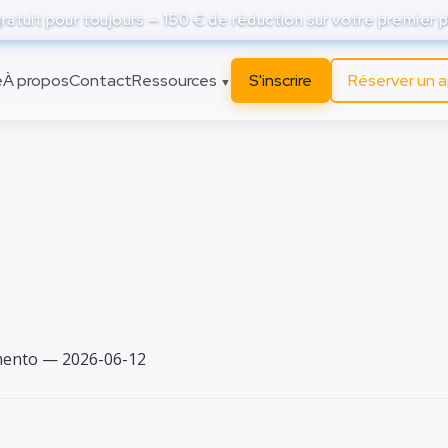
atuit pour toujours — 150 € de réduction sur votre premier p
e
À propos
Contact
Ressources
S'inscrire
Réserver un 
▼
anità cloud non è una
ne geografica: guida
 per CIO, CTO e CISO
emento — 2026-06-12