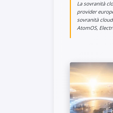
La sovranità clo
provider europ
sovranità cloud
AtomOS, Electros