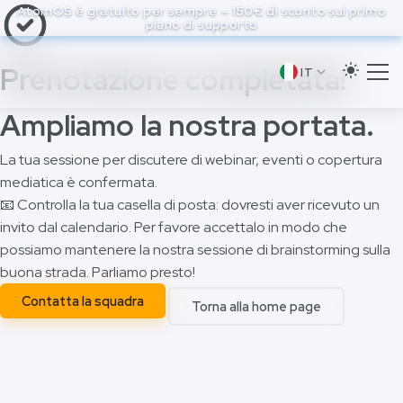
to
AtomOS è gratuito per sempre — 150€ di sconto sul primo
piano di supporto
main
content
Prenotazione completata!
IT
Ampliamo la nostra portata.
La tua sessione per discutere di webinar, eventi o copertura
mediatica è confermata.
📧 Controlla la tua casella di posta: dovresti aver ricevuto un
invito dal calendario. Per favore accettalo in modo che
possiamo mantenere la nostra sessione di brainstorming sulla
buona strada. Parliamo presto!
Contatta la squadra
Torna alla home page