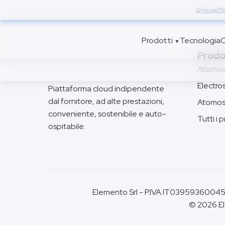
to
AtomOS 
main
content
Prodotti
Tecnologia
C
▼
Prodo
Atomo
Electro
Piattaforma cloud indipendente
dal fornitore, ad alte prestazioni,
Atomos
conveniente, sostenibile e auto-
Tutti i 
ospitabile.
Elemento Srl - P.IVA IT03959360045 
© 2026 Elem