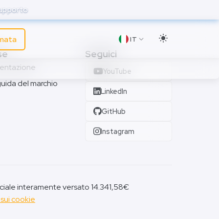
supporto
amata
IT
se
Seguici
entazione
YouTube
guida del marchio
LinkedIn
GitHub
Instagram
ciale interamente versato 14.341,58€
 sui cookie