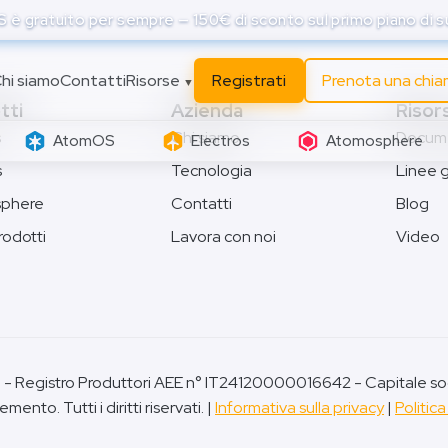
è gratuito per sempre — 150€ di sconto sul primo piano di 
hi siamo
Contatti
Risorse
Registrati
Prenota una chi
▼
tti
Azienda
Risor
s
Chi siamo
Docum
AtomOS
Electros
Atomosphere
s
Tecnologia
Linee 
phere
Contatti
Blog
prodotti
Lavora con noi
Video
- Registro Produttori AEE n° IT24120000016642 - Capitale so
ento. Tutti i diritti riservati. |
Informativa sulla privacy
|
Politica