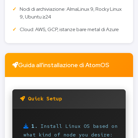
Nodi di archiviazione: AlmaLinux 9, Rocky Linux
9, Ubuntu ≥24
Cloud: AWS, GCP, istanze bare metal di Azure
Guida all'installazione di AtomOS
Quick Setup
1.
Install Linux OS based on
what kind of node you desire: