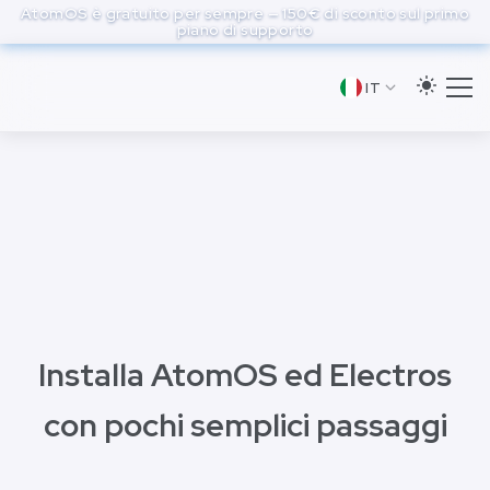
to
AtomOS è gratuito per sempre — 150€ di sconto sul primo
piano di supporto
main
content
IT
Installa AtomOS ed Electros
con pochi semplici passaggi