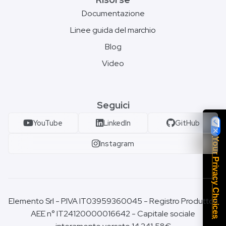
Documentazione
Linee guida del marchio
Blog
Video
Seguici
YouTube
LinkedIn
GitHub
Your Privacy Choices
Instagram
Elemento Srl - P.IVA IT03959360045 - Registro Produttori
AEE n° IT24120000016642 - Capitale sociale