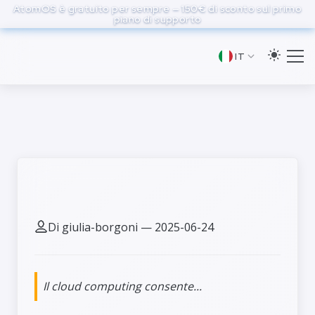
to
AtomOS è gratuito per sempre — 150€ di sconto sul primo
piano di supporto
main
content
IT
Cos'è il cloud computing?
Di giulia-borgoni — 2025-06-24
Il cloud computing consente...