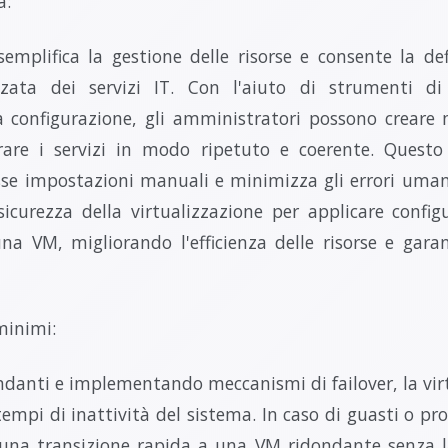
a:
semplifica la gestione delle risorse e consente la def
zata dei servizi IT. Con l'aiuto di strumenti d
la configurazione, gli amministratori possono creare 
urare i servizi in modo ripetuto e coerente. Questo
se impostazioni manuali e minimizza gli errori umani.
 sicurezza della virtualizzazione per applicare config
cuna VM, migliorando l'efficienza delle risorse e ga
minimi:
danti e implementando meccanismi di failover, la vir
tempi di inattività del sistema. In caso di guasti o p
e una transizione rapida a una VM ridondante senza la