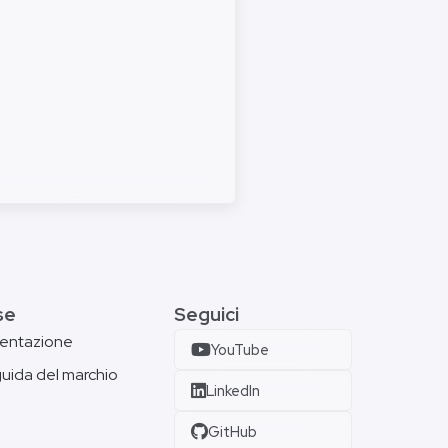
se
Seguici
entazione
YouTube
guida del marchio
LinkedIn
GitHub