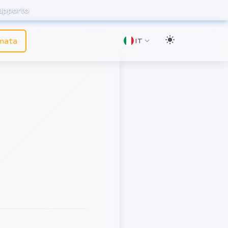
supporto
amata
IT
e per il
ione
va