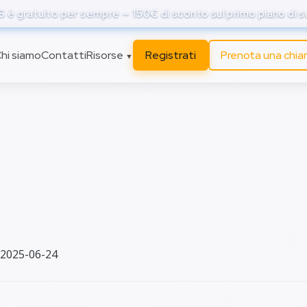
è gratuito per sempre — 150€ di sconto sul primo piano di 
hi siamo
Contatti
Risorse
Registrati
Prenota una chi
▼
gi della virtualizzazion
omputing: ottimizzaz
sorse e agilità operati
 2025-06-24