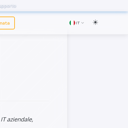
supporto
amata
IT
menti
IT aziendale,