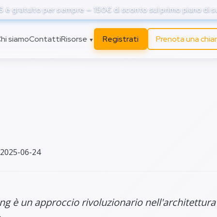
è gratuito per sempre — 150€ di sconto sul primo piano di 
hi siamo
Contatti
Risorse
Registrati
Prenota una chi
▼
mputing: approfondi
cerca Gartner
 2025-06-24
g è un approccio rivoluzionario nell'architettura 