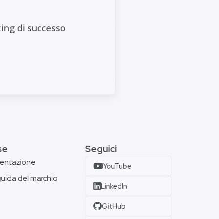
ing di successo
se
Seguici
entazione
YouTube
guida del marchio
LinkedIn
GitHub