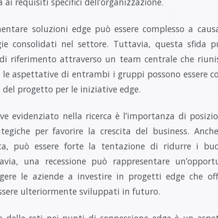
 ai requisiti specifici dell’organizzazione.
mentare soluzioni edge può essere complesso a cau
ie consolidati nel settore. Tuttavia, questa sfida p
i riferimento attraverso un team centrale che riun
le aspettative di entrambi i gruppi possono essere c
 del progetto per le iniziative edge.
e evidenziato nella ricerca è l’importanza di posizi
ategiche per favorire la crescita del business. Anch
ca, può essere forte la tentazione di ridurre i bu
tavia, una recessione può rappresentare un’opportu
ngere le aziende a investire in progetti edge che of
sere ulteriormente sviluppati in futuro.
e delle reti nei punti di connessione edge è un aspet