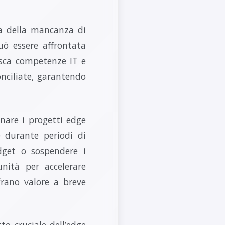
sa della mancanza di
uò essere affrontata
isca competenze IT e
onciliate, garantendo
onare i progetti edge
e durante periodi di
dget o sospendere i
nità per accelerare
frano valore a breve
to cruciale dell’edge