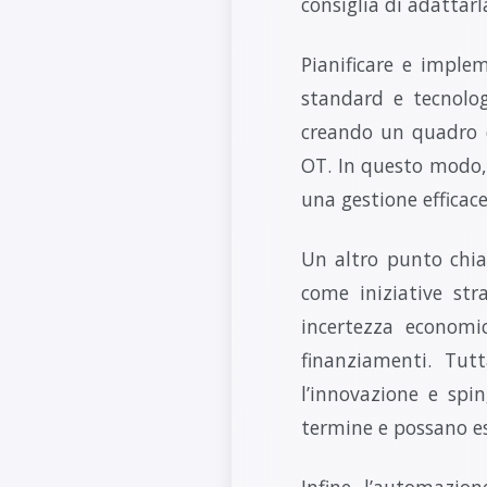
consiglia di adattarla
Pianificare e imple
standard e tecnolog
creando un quadro d
OT. In questo modo, 
una gestione efficace
Un altro punto chiav
come iniziative str
incertezza economi
finanziamenti. Tut
l’innovazione e spi
termine e possano es
Infine, l’automazion