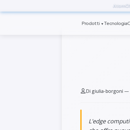
to
AtomOS 
main
content
Prodotti
Tecnologia
C
▼
Edge co
dalla ri
Di giulia-borgoni —
L'edge computin