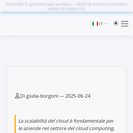
to
AtomOS è gratuito per sempre — 150€ di sconto sul primo
piano di supporto
main
content
IT
Scalabilità del cloud
Di giulia-borgoni — 2025-06-24
La scalabilità del cloud è fondamentale per
le aziende nel settore del cloud computing,