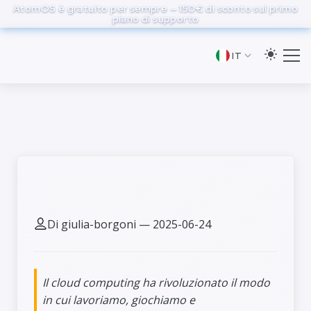
to
AtomOS è gratuito per sempre — 150€ di sconto sul primo
piano di supporto
main
content
IT
7 curiosità del cloud
Di giulia-borgoni — 2025-06-24
Il cloud computing ha rivoluzionato il modo
in cui lavoriamo, giochiamo e