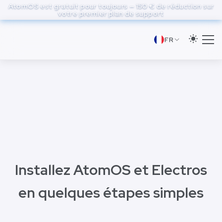
to
AtomOS est gratuit pour toujours — 150 € de réduction sur
votre premier plan de support
main
content
FR
Installez AtomOS et Electros
en quelques étapes simples