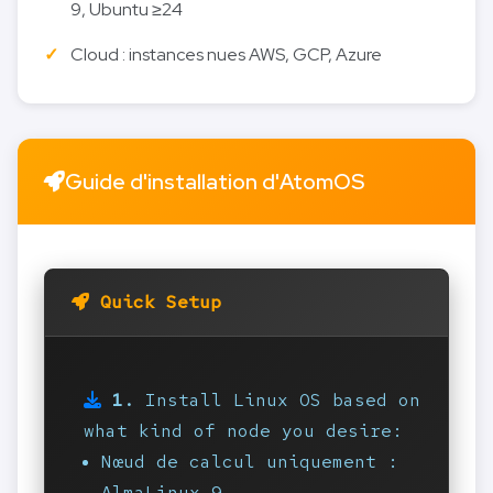
9, Ubuntu ≥24
Cloud : instances nues AWS, GCP, Azure
Guide d'installation d'AtomOS
Quick Setup
1.
Install Linux OS based on
what kind of node you desire:
Nœud de calcul uniquement :
AlmaLinux 9