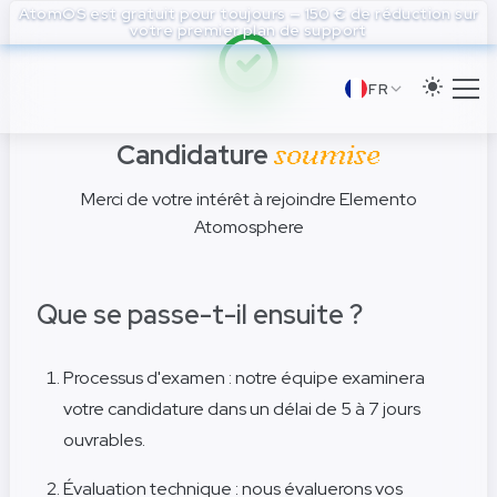
to
AtomOS est gratuit pour toujours — 150 € de réduction sur
votre premier plan de support
main
content
FR
Candidature
soumise
Merci de votre intérêt à rejoindre Elemento
Atomosphere
Que se passe-t-il ensuite ?
Processus d'examen : notre équipe examinera
votre candidature dans un délai de 5 à 7 jours
ouvrables.
Évaluation technique : nous évaluerons vos