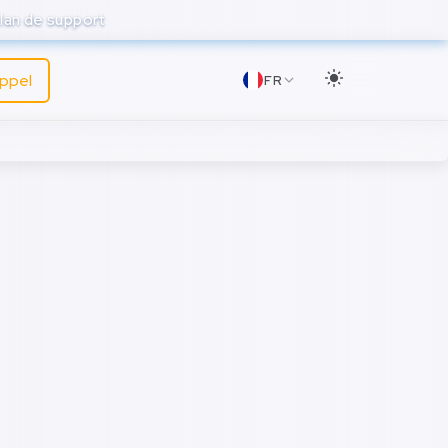
lan de support
appel
FR