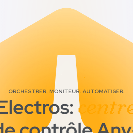
ORCHESTRER. MONITEUR. AUTOMATISER.
Electros:
centr
de contrôle Any