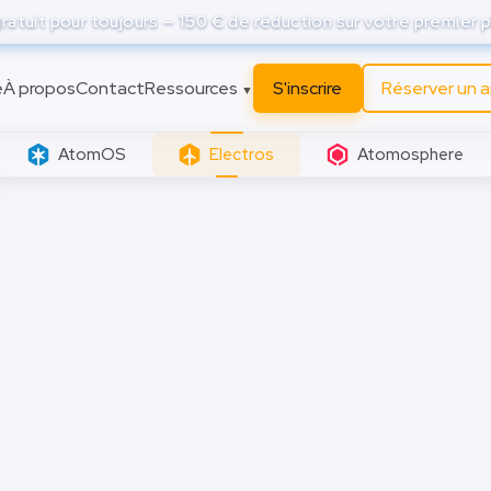
atuit pour toujours — 150 € de réduction sur votre premier p
e
À propos
Contact
Ressources
S'inscrire
Réserver un 
▼
AtomOS
Electros
Atomosphere