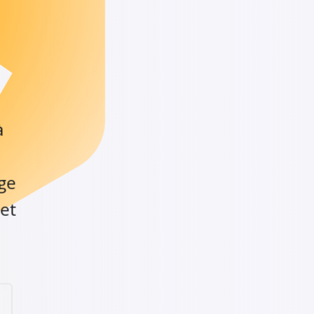
à
age
 et