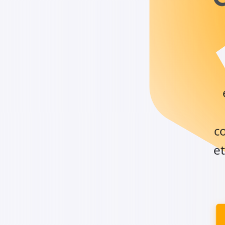
co
et