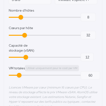
Nombre d'hôtes
Cœurs par hôte
Capacité de
stockage (vSAN)
VM totales
Utilisé uniquement pour le coût par VM
Licences VMware par cœur (minimum 16 cœurs par CPU). Le
niveau de stockage affecte le prix VMware vSAN. AtomOS utilise
votre stockage existant. Les estimations Nutanix, Sangfor et
Hyper-V reposent sur des tarifs publics ou typiques ; contactez