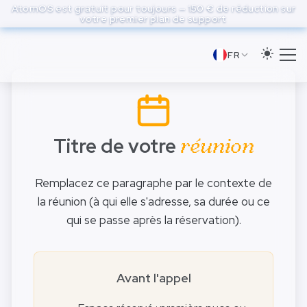
to
AtomOS est gratuit pour toujours — 150 € de réduction sur
votre premier plan de support
main
content
FR
Titre de votre
réunion
Remplacez ce paragraphe par le contexte de
la réunion (à qui elle s'adresse, sa durée ou ce
qui se passe après la réservation).
Avant l'appel