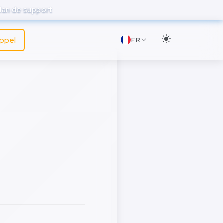
lan de support
appel
FR
age dans
les coûts