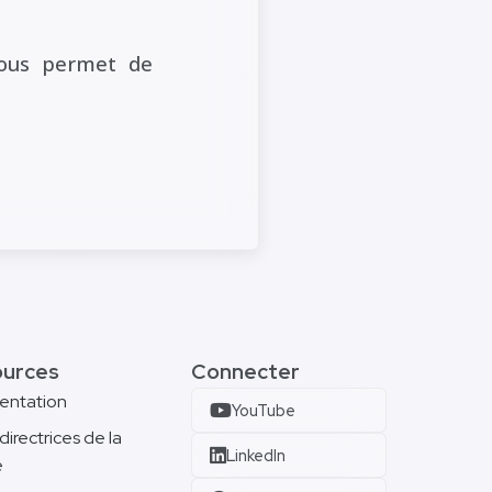
 vous permet de
ources
Connecter
entation
YouTube
directrices de la
LinkedIn
e