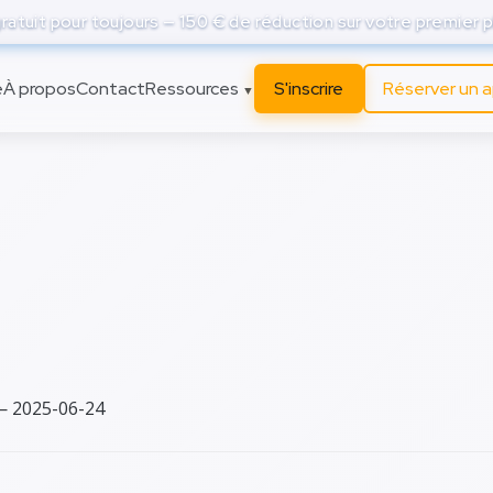
atuit pour toujours — 150 € de réduction sur votre premier p
e
À propos
Contact
Ressources
S'inscrire
Réserver un 
▼
er l’espace de stock
 computing : réduire 
émissions carbone
— 2025-06-24