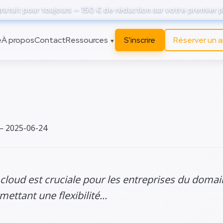
atuit pour toujours — 150 € de réduction sur votre premier p
e
À propos
Contact
Ressources
S'inscrire
Réserver un 
▼
ité du cloud
— 2025-06-24
u cloud est cruciale pour les entreprises du doma
ettant une flexibilité...