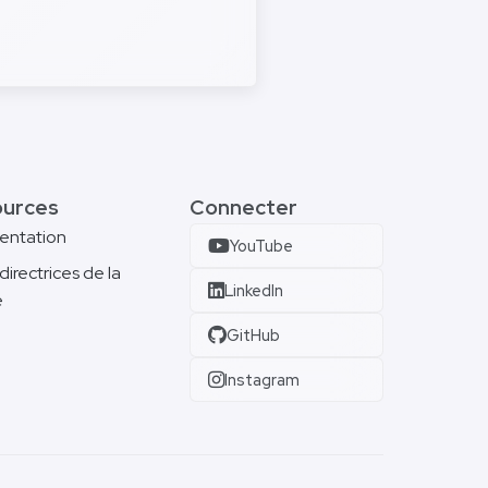
ources
Connecter
entation
YouTube
directrices de la
LinkedIn
e
e
GitHub
Instagram