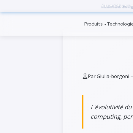
to
AtomOS est gr
main
content
Produits
Technologi
▼
Évolutiv
Par Giulia-borgoni 
L'évolutivité d
computing, perm