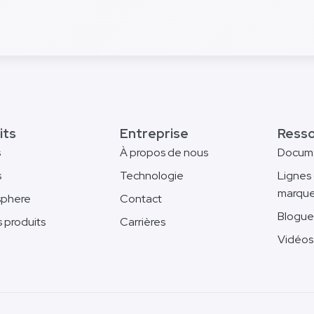
its
Entreprise
Ress
s
À propos de nous
Docum
s
Technologie
Lignes 
marqu
phere
Contact
Blogu
s produits
Carrières
Vidéos