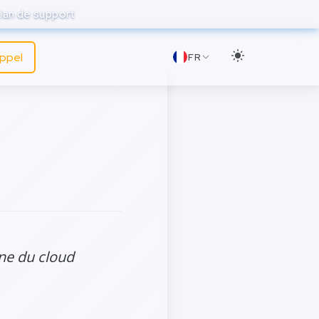
lan de support
appel
FR
ine du cloud