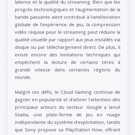
latence et la qualité du streaming. Bien que les
progrès technologiques et l'augmentation de la
bande passante aient contribué à l'amélioration
globale de l'expérience de jeu, la compression
vidéo requise pour le streaming peut réduire la
qualité visuelle par rapport aux jeux installés via
disque ou par téléchargement direct. De plus, il
existe encore des limitations techniques qui
empêchent la lecture de certains titres à
grande vitesse dans certaines régions du
monde.
Malgré ces défis, le Cloud Gaming continue de
gagner en popularité et d’attirer l’attention des
principaux acteurs du secteur. Google a lancé
Stadia, une plate-forme de jeu en nuage
indépendante du système d'exploitation, tandis
que Sony propose sa PlayStation Now, offrant