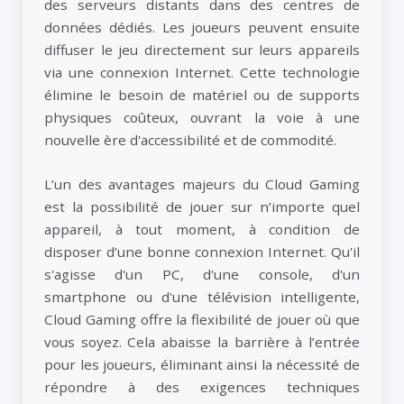
des serveurs distants dans des centres de
données dédiés. Les joueurs peuvent ensuite
diffuser le jeu directement sur leurs appareils
via une connexion Internet. Cette technologie
élimine le besoin de matériel ou de supports
physiques coûteux, ouvrant la voie à une
nouvelle ère d'accessibilité et de commodité.
L’un des avantages majeurs du Cloud Gaming
est la possibilité de jouer sur n’importe quel
appareil, à tout moment, à condition de
disposer d’une bonne connexion Internet. Qu'il
s'agisse d'un PC, d'une console, d'un
smartphone ou d'une télévision intelligente,
Cloud Gaming offre la flexibilité de jouer où que
vous soyez. Cela abaisse la barrière à l’entrée
pour les joueurs, éliminant ainsi la nécessité de
répondre à des exigences techniques