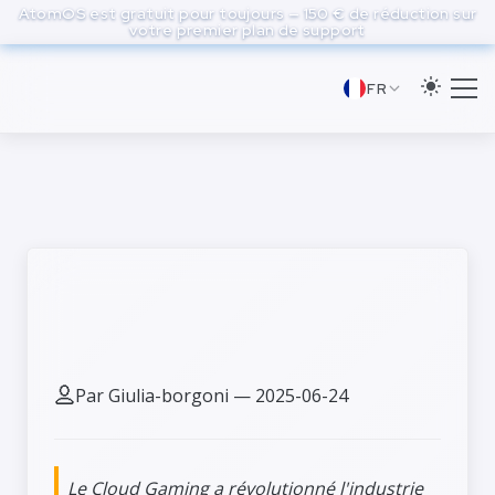
to
AtomOS est gratuit pour toujours — 150 € de réduction sur
votre premier plan de support
main
content
FR
Cloud Gaming : la
révolution des jeux vidéo
Par Giulia-borgoni — 2025-06-24
Le Cloud Gaming a révolutionné l'industrie