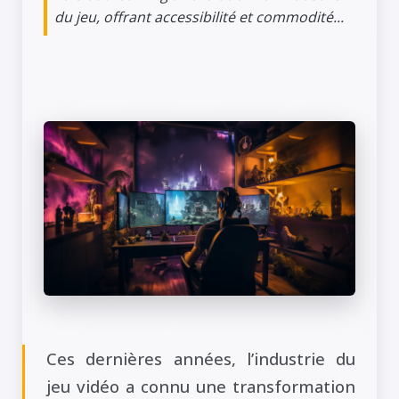
du jeu, offrant accessibilité et commodité...
Ces dernières années, l’industrie du
jeu vidéo a connu une transformation