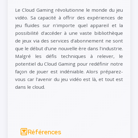
Le Cloud Gaming révolutionne le monde du jeu
vidéo. Sa capacité à offrir des expériences de
jeu fluides sur n'importe quel appareil et la
possibilité d'accéder à une vaste bibliothèque
de jeux via des services d'abonnement ne sont
que le début d'une nouvelle ère dans l'industrie.
Malgré les défis techniques à relever, le
potentiel du Cloud Gaming pour redéfinir notre
façon de jouer est indéniable. Alors préparez-
vous car l'avenir du jeu vidéo est là, et tout est
dans le cloud.
Références