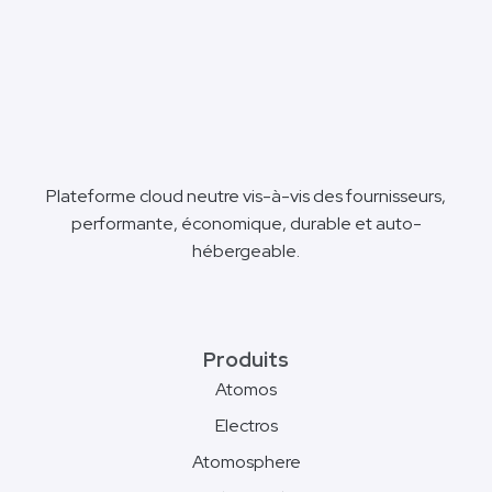
Plateforme cloud neutre vis-à-vis des fournisseurs,
performante, économique, durable et auto-
hébergeable.
Produits
Atomos
Electros
Atomosphere